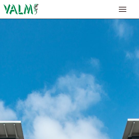
NASLOVNA
O
NAMA
PROIZVODI
NAŠI
PARTNERI
BLOG
KONTAKT