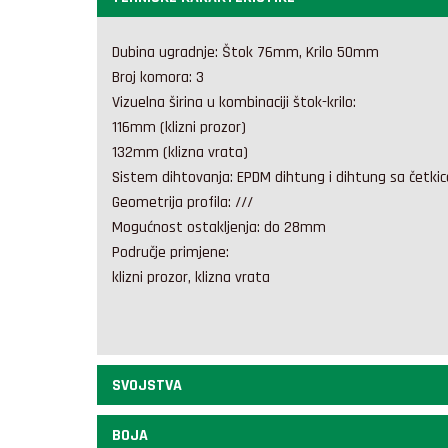
Dubina ugradnje: Štok 76mm, Krilo 50mm
Broj komora: 3
Vizuelna širina u kombinaciji štok-krilo:
116mm (klizni prozor)
132mm (klizna vrata)
Sistem dihtovanja: EPDM dihtung i dihtung sa četk
Geometrija profila: ///
Mogućnost ostakljenja: do 28mm
Područje primjene:
klizni prozor, klizna vrata
SVOJSTVA
BOJA