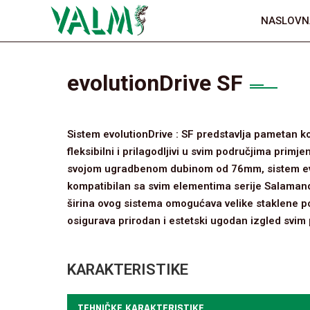
NASLOVN
evolutionDrive SF
Sistem evolutionDrive : SF predstavlja pametan ko
fleksibilni i prilagodljivi u svim područjima primje
svojom ugradbenom dubinom od 76mm, sistem evol
kompatibilan sa svim elementima serije Salamande
širina ovog sistema omogućava velike staklene p
osigurava prirodan i estetski ugodan izgled svim 
KARAKTERISTIKE
TEHNIČKE KARAKTERISTIKE