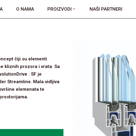
A
O NAMA
PROIZVODI
NAŠI PARTNERI
ncept čiji su elementi
ne kliznih prozora i vrata. Sa
utionDrive : SF je
r Streamline. Mala vidljiva
ovršine elemenata te
prostorijama.