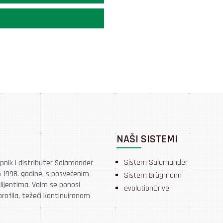
NAŠI SISTEMI
Sistem Salamander
upnik i distributer Salamander
o 1998. godine, s posvećenim
Sistem Brügmann
lijentima. Valm se ponosi
evolutionDrive
rofila, težeći kontinuiranom