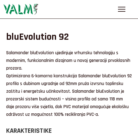
NASLOVNA
bluEvolution 92
O
NAMA
Salamander bluEvolution ujedinjuje vrhunsku tehnologiju s
modernim, funkcionalnim dizajnom u novoj generaciji prvoklasnih
PROIZVODI
prozora.
Optimizirana 6-komorna konstrukcija Salamander bluEvolution 92
NAŠI
profila s dubinom ugradnje od 92mm pruža izvrsnu toplinsku
PARTNERI
zaštitu i energetsku učinkovitost. Salamander bluEvolution je
BLOG
prozorski sistem budućnosti – visina profila od samo 118 mm
daje prozoru više svjetla, dok PVC materijal omogućuje ekološku
KONTAKT
održivost uz mogućnost 100% recikliranja PVC-a.
KARAKTERISTIKE