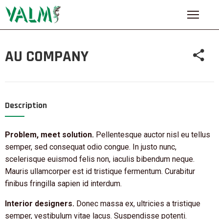
NASLOVNA
AU COMPANY
O
NAMA
PROIZVODI
Description
NAŠI
PARTNERI
Problem, meet solution.
Pellentesque auctor nisl eu tellus
semper, sed consequat odio congue. In justo nunc,
BLOG
scelerisque euismod felis non, iaculis bibendum neque.
Mauris ullamcorper est id tristique fermentum. Curabitur
KONTAKT
finibus fringilla sapien id interdum.
Interior designers.
Donec massa ex, ultricies a tristique
semper, vestibulum vitae lacus. Suspendisse potenti.