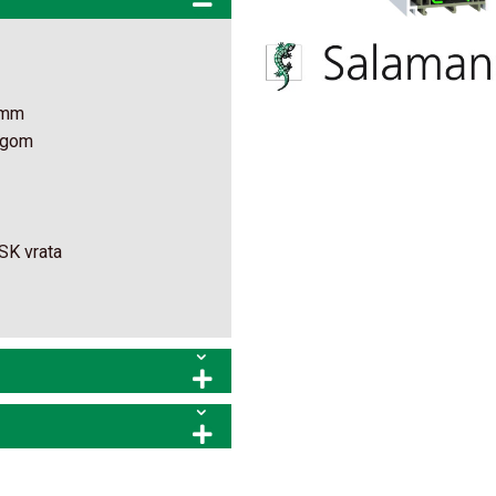
72mm
ungom
PSK vrata