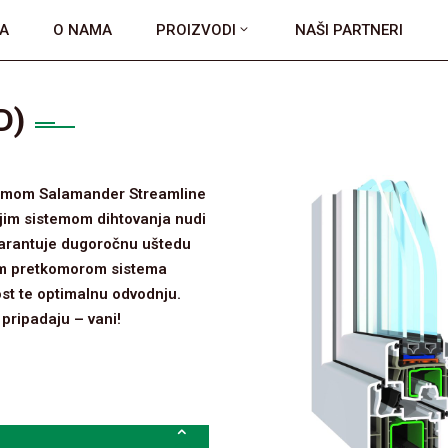
A
O NAMA
PROIZVODI
NAŠI PARTNERI
D)
istemom Salamander Streamline
ojim sistemom dihtovanja nudi
 garantuje dugoročnu uštedu
om pretkomorom sistema
st te optimalnu odvodnju.
 pripadaju – vani!