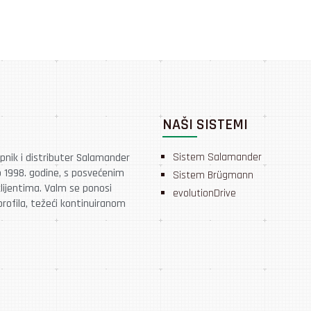
NAŠI SISTEMI
Sistem Salamander
upnik i distributer Salamander
o 1998. godine, s posvećenim
Sistem Brügmann
lijentima. Valm se ponosi
evolutionDrive
rofila, težeći kontinuiranom